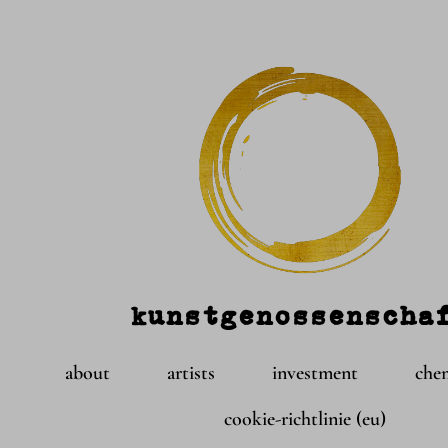
kunstgenossenscha
about
artists
investment
che
cookie-richtlinie (eu)