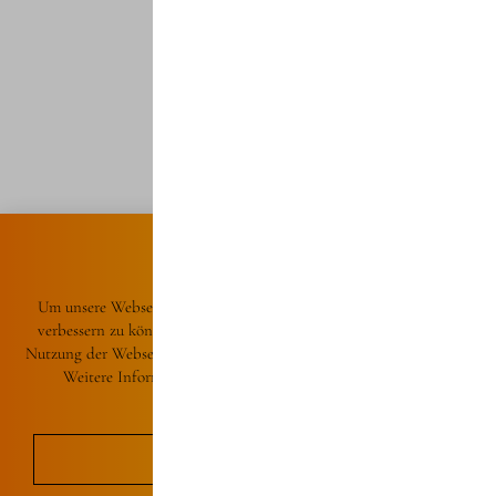
Um unsere Webseite für Sie optimal zu gestalten und fortlaufend
verbessern zu können, verwenden wir Cookies. Durch die weitere
Nutzung der Webseite stimmen Sie der Verwendung von Cookies zu.
Weitere Informationen zu Cookies erhalten Sie in unserer
Datenschutzerklärung.
OK