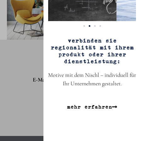
verbinden sie
regionalität mit ihrem
kontakt
produkt oder ihrer
dienstleistung:
Telefon: 03735 60930-0
Fax: 03735 60930-20
Motive mit dem Nischl – individuell für
E-Mail:
info@kunstfuerdiewelt.de
Ihr Unternehmen gestaltet.
adresse
mehr erfahren
Kunstfürdiewelt e.G.
Poststraße 2
09496 Marienberg